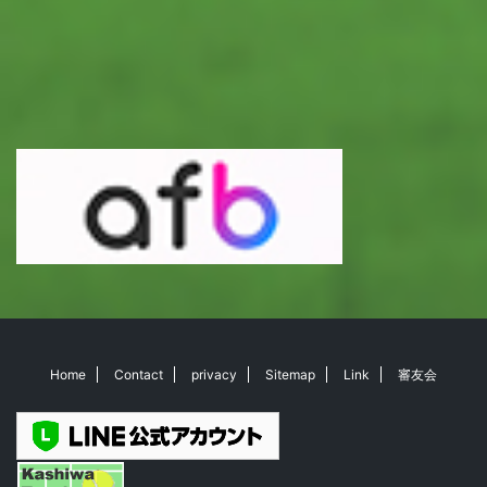
Home
Contact
privacy
Sitemap
Link
審友会