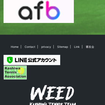
Home
Contact
privacy
Sitemap
Link
審友会